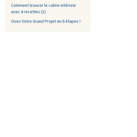
Comment trouver le calme intérieur
avec 4 recettes (1)
Osez Votre Grand Projet en 6 étapes !