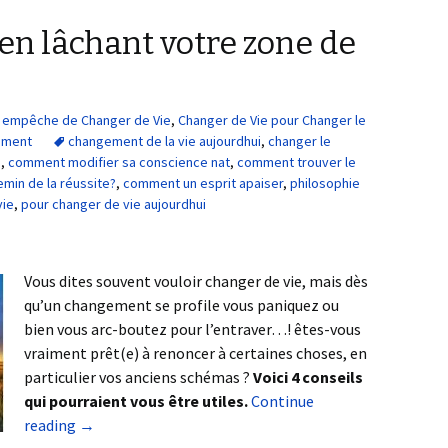
en lâchant votre zone de
us empêche de Changer de Vie
,
Changer de Vie pour Changer le
ement
changement de la vie aujourdhui
,
changer le
e
,
comment modifier sa conscience nat
,
comment trouver le
min de la réussite?
,
comment un esprit apaiser
,
philosophie
vie
,
pour changer de vie aujourdhui
Vous dites souvent vouloir changer de vie, mais dès
qu’un changement se profile vous paniquez ou
bien vous arc-boutez pour l’entraver…! êtes-vous
vraiment prêt(e) à renoncer à certaines choses, en
particulier vos anciens schémas ?
Voici 4 conseils
qui pourraient vous être utiles.
Continue
reading
→