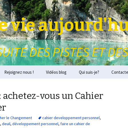
 vie aujourd'hu
SUITE DES PISTES ET DES
Rejoignez nous !
Vidéos blog
Qui suis-je?
Contacte
: achetez-vous un Cahier
er
her le Changement
cahier developpement personnel
,
,
deuil
,
développement personnel
,
faire un cahier de