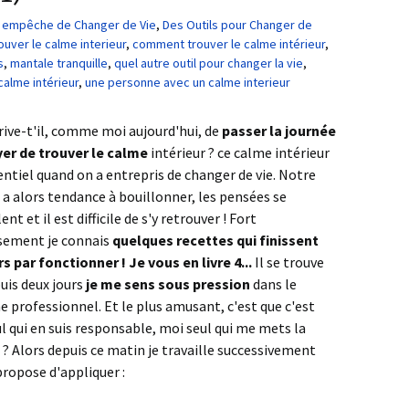
us empêche de Changer de Vie
,
Des Outils pour Changer de
uver le calme interieur
,
comment trouver le calme intérieur
,
s
,
mantale tranquille
,
quel autre outil pour changer la vie
,
calme intérieur
,
une personne avec un calme interieur
rive-t'il, comme moi aujourd'hui, de
passer la journée
yer de trouver le calme
intérieur ? ce calme intérieur
entiel quand on a entrepris de changer de vie. Notre
a alors tendance à bouillonner, les pensées se
nt et il est difficile de s'y retrouver ! Fort
sement je connais
quelques recettes qui finissent
s par fonctionner ! Je vous en livre 4...
Il se trouve
uis deux jours
je me sens sous pression
dans le
 professionnel. Et le plus amusant, c'est que c'est
l qui en suis responsable, moi seul qui me mets la
si ? Alors depuis ce matin je travaille successivement
propose d'appliquer :