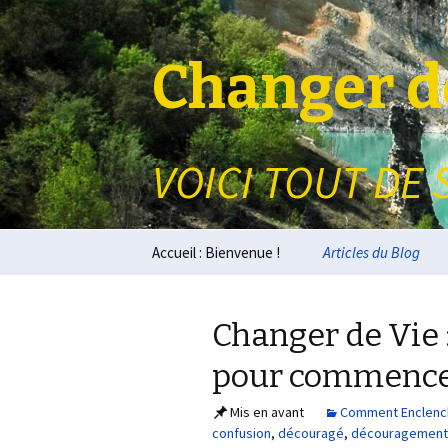
Changer de
VOICI TOUT DE 
Aller au contenu principal
Accueil : Bienvenue !
Articles du Blog
Changer de Vie 
pour commenc
Mis en avant
Comment Enclenc
confusion
,
découragé
,
découragement