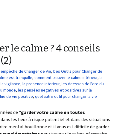
 le calme ? 4 conseils
(2)
us empêche de Changer de Vie
,
Des Outils pour Changer de
lme est tranquille
,
comment trouver le calme intérieur
,
la
la vigilance
,
la presence interieur
,
les deesses de l'ere du
 du monde
,
les pensèes negatives et positives sur la
hie de vie positive
,
quel autre outil pour changer la vie
années de "
garder votre calme en toutes
dans les lieux à risque potentiel et dans des situations
re mental bouillonne et il vous est difficile de garder
s
supplémentaires
pour trouver le calme nécessaire