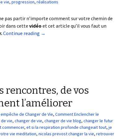
e vie
,
progression
,
réalisations
 ne pas partir n’importe comment sur votre chemin de
oir dans cette
vidéo
et cet article qu’il vous faut un
r.
Continue reading
→
s rencontres, de vos
ment l’améliorer
us empêche de Changer de Vie
,
Comment Enclencher le
 de vie
,
changer de vie
,
changer de vie blog
,
changer le futur
nt commencer
,
et si la respiration profonde changeait tout
,
je
votre vie meditation
,
nicolas prevost changer la vie
,
retrouver