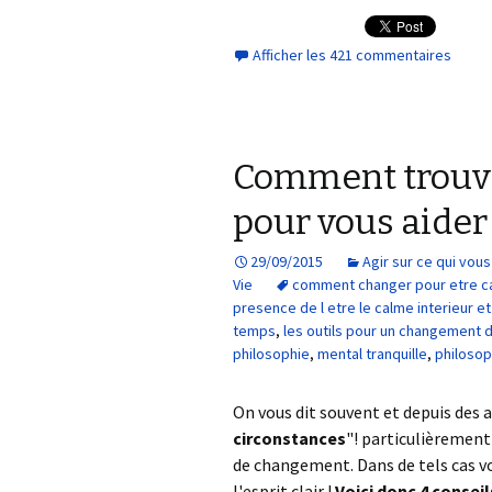
Afficher les 421 commentaires
Comment trouver
pour vous aider 
29/09/2015
Agir sur ce qui vo
Vie
comment changer pour etre ca
presence de l etre le calme interieur et 
temps
,
les outils pour un changement
philosophie
,
mental tranquille
,
philosop
On vous dit souvent et depuis des 
circonstances
"! particulièrement 
de changement. Dans de tels cas vot
l'esprit clair !
Voici
donc 4 conseil