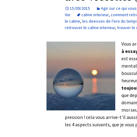
15/09/2015
Agir sur ce qui vo
Vie
calme interieur
,
comment retro
le calme
,
les deesses de l'ere du temp
retrouver le calme interieur
,
trouver le 
Vous ar
à essa
est ess
mental 
bouscule
heureu
toujour
que dep
domaine
moi seu
pression ! cela vous arrive-t'il aus
les 4 aspects suivants, que je vous 