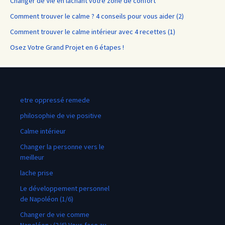
Changer de Vie en lâchant votre zone de confort
Comment trouver le calme ? 4 conseils pour vous aider (2)
Comment trouver le calme intérieur avec 4 recettes (1)
Osez Votre Grand Projet en 6 étapes !
etre oppressé remede
philosophie de vie positive
Calme intérieur
Changer la personne vers le
meilleur
lache prise
Le développement personnel
de Napoléon (1/6)
Changer de vie comme