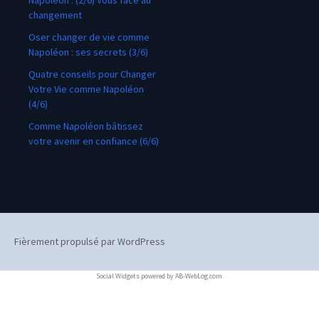
Napoléon : (2/6) Vous face au
changement
Oser changer de vie comme
Napoléon : ses secrets (3/6)
Quatre conseils pour Changer
Votre Vie comme Napoléon
(4/6)
Comme Napoléon bâtissez
votre avenir en confiance (6/6)
Fièrement propulsé par WordPress
Social Widgets
powered by
AB-WebLog.com
.