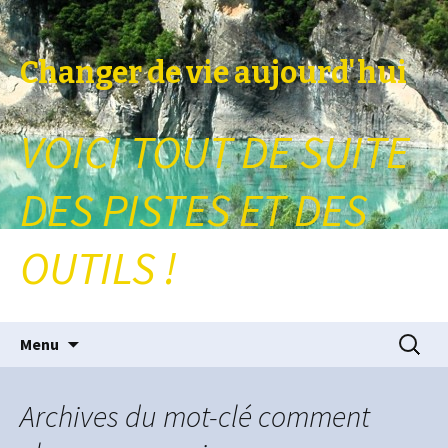
Changer de vie aujourd'hui
VOICI TOUT DE SUITE
DES PISTES ET DES
OUTILS !
Aller au contenu principal
Recherc
Menu
Archives du mot-clé comment