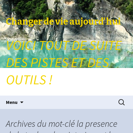
Changer de vie aujourd'hui
VOICI TOUT DE SUITE
DES PISTES ET DES
OUTILS !
Aller au contenu principal
Recherc
Menu
Archives du mot-clé la presence