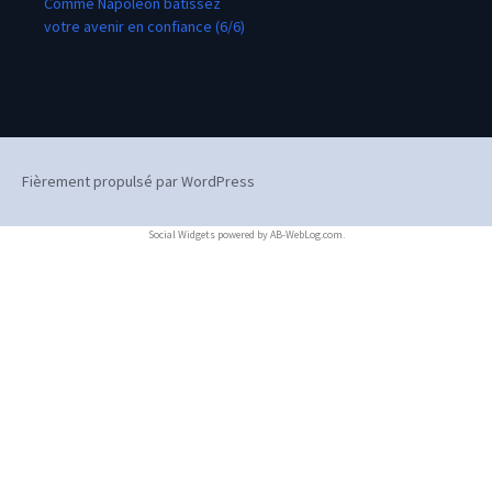
Comme Napoléon bâtissez
votre avenir en confiance (6/6)
Fièrement propulsé par WordPress
Social Widgets
powered by
AB-WebLog.com
.