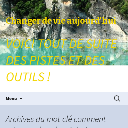
Changer de vie aujourd'hui
VOICI TOUT DE SUITE
DES PISTES ET DES
OUTILS !
Aller au contenu principal
Recherc
Menu
Archives du mot-clé comment