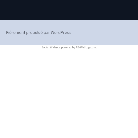
Fièrement propulsé par WordPress
Social Widgets
powered by
AB-WebLog.com
.