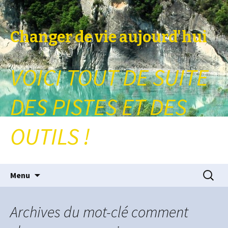
Changer de vie aujourd'hui
VOICI TOUT DE SUITE
DES PISTES ET DES
OUTILS !
Aller au contenu principal
Recherc
Menu
Archives du mot-clé comment