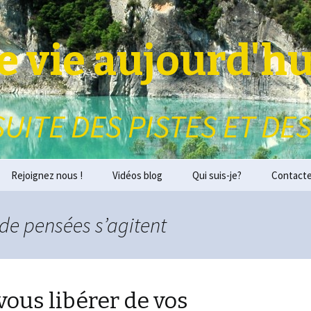
 vie aujourd'hu
SUITE DES PISTES ET DES
Rejoignez nous !
Vidéos blog
Qui suis-je?
Contact
 de pensées s’agitent
vous libérer de vos