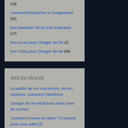
(29)
Comment Enclencher le Changement
(55)
Des Exemples Vécus très Inspirants…
(27)
Des Livres pour Changer de Vie
(2)
Des Outils pour Changer de Vie
(66)
Articles récents
La qualité de vos rencontres, de vos
relations : comment l’améliorer
Changer de Vie en lâchant votre zone
de confort
Comment trouver le calme ? 4 conseils
pour vous aider (2)