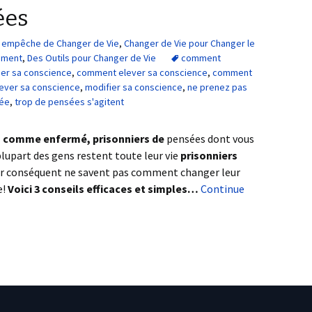
ées
us empêche de Changer de Vie
,
Changer de Vie pour Changer le
ement
,
Des Outils pour Changer de Vie
comment
er sa conscience
,
comment elever sa conscience
,
comment
ever sa conscience
,
modifier sa conscience
,
ne prenez pas
uée
,
trop de pensées s'agitent
s comme enfermé, prisonniers de
pensées dont vous
plupart des gens restent toute leur vie
prisonniers
ar conséquent ne savent pas comment changer leur
e!
Voici 3 conseils efficaces et simples…
Continue