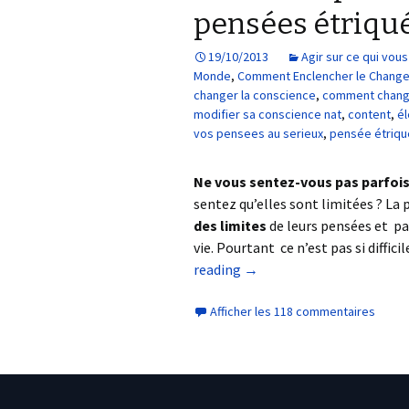
pensées étriqu
19/10/2013
Agir sur ce qui vo
Monde
,
Comment Enclencher le Chang
changer la conscience
,
comment chang
modifier sa conscience nat
,
content
,
él
vos pensees au serieux
,
pensée étriq
Ne vous sentez-vous pas parfoi
sentez qu’elles sont limitées ? La 
des limites
de leurs pensées et p
vie. Pourtant ce n’est pas si difficil
reading
→
Afficher les 118 commentaires