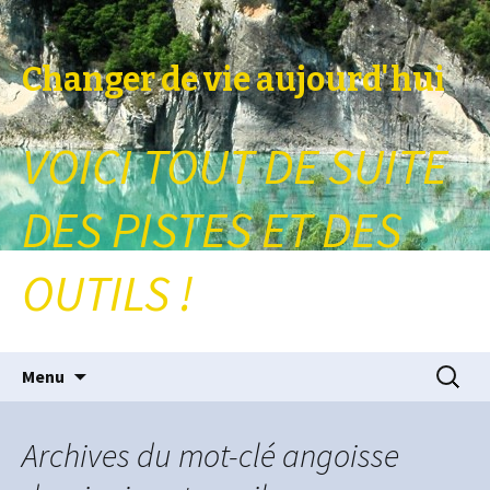
Changer de vie aujourd'hui
VOICI TOUT DE SUITE
DES PISTES ET DES
OUTILS !
Aller au contenu principal
Recherc
Menu
Archives du mot-clé angoisse