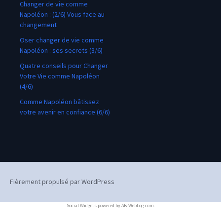
Changer de vie comme
Napoléon : (2/6) Vous face au
changement
Oser changer de vie comme
Napoléon : ses secrets (3/6)
Quatre conseils pour Changer
Votre Vie comme Napoléon
(4/6)
Comme Napoléon bâtissez
votre avenir en confiance (6/6)
Fièrement propulsé par WordPress
Social Widgets
powered by
AB-WebLog.com
.