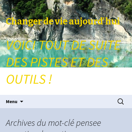
Changer de vie aujourd'hui
VOICI TOUT DE SUITE
DES PISTES ET DES
OUTILS !
Aller au contenu principal
Recherc
Menu
Archives du mot-clé pensee