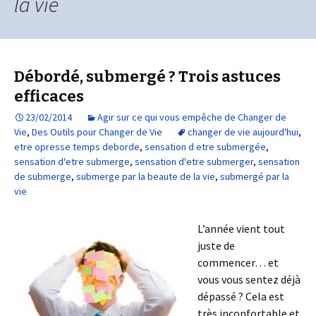
la vie
Débordé, submergé ? Trois astuces
efficaces
23/02/2014
Agir sur ce qui vous empêche de Changer de
Vie
,
Des Outils pour Changer de Vie
changer de vie aujourd'hui
,
etre opresse temps deborde
,
sensation d etre submergée
,
sensation d'etre submerge
,
sensation d'etre submerger
,
sensation
de submerge
,
submerge par la beaute de la vie
,
submergé par la
vie
L’année vient tout
juste de
commencer… et
vous vous sentez déjà
dépassé ? Cela est
très inconfortable et