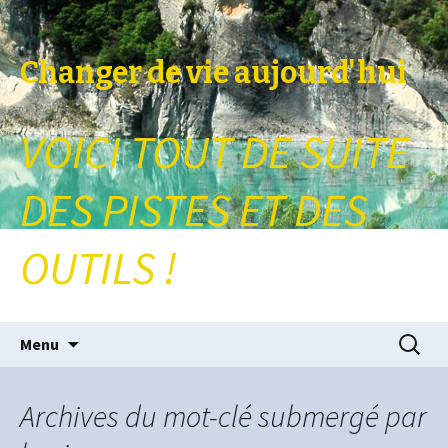
Changer de vie aujourd'hui
VOICI TOUT DE SUITE
DES PISTES ET DES
OUTILS !
Aller au contenu principal
Recherc
Menu
Archives du mot-clé submergé par