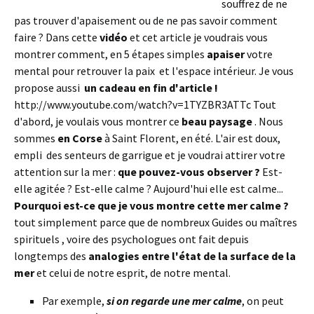
souffrez de ne
pas trouver d'apaisement ou de ne pas savoir comment
faire ? Dans cette
vidéo
et cet article je voudrais vous
montrer comment, en 5 étapes simples
apaiser
votre
mental pour retrouver la paix et l'espace intérieur. Je vous
propose aussi
un cadeau en fin d'article !
http://www.youtube.com/watch?v=1TYZBR3ATTc Tout
d'abord, je voulais vous montrer ce
beau paysage
. Nous
sommes
en Corse
à Saint Florent, en été. L'air est doux,
empli des senteurs de garrigue et je voudrai attirer votre
attention sur la mer :
que pouvez-vous observer ?
Est-
elle agitée ? Est-elle calme ? Aujourd'hui elle est calme...
Pourquoi est-ce que je vous montre cette mer calme ?
tout simplement parce que de nombreux Guides ou maîtres
spirituels , voire des psychologues ont fait depuis
longtemps des
analogies entre l'état de la surface de la
mer
et celui de notre esprit, de notre mental.
Par exemple,
si on regarde une mer calme
, on peut