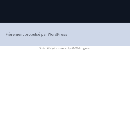
Fièrement propulsé par WordPress
Social Widgets
powered by
AB-WebLog.com
.