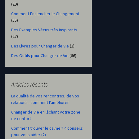
(29)
Comment Enclencher le Changement
(55)
Des Exemples Vécus très Inspirants…
(27)
Des Livres pour Changer de Vie
(2)
Des Outils pour Changer de Vie
(66)
Articles récents
La qualité de vos rencontres, de vos
relations : comment l’améliorer
Changer de Vie en lâchant votre zone
de confort
Comment trouver le calme ? 4 conseils
pour vous aider (2)