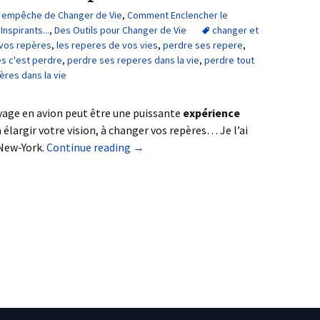
us empêche de Changer de Vie
,
Comment Enclencher le
nspirants...
,
Des Outils pour Changer de Vie
changer et
vos repères
,
les reperes de vos vies
,
perdre ses repere
,
s c'est perdre
,
perdre ses reperes dans la vie
,
perdre tout
ères dans la vie
ge en avion peut être une puissante
expérience
à élargir votre vision, à changer vos repères… Je l’ai
New-York.
Continue reading
→