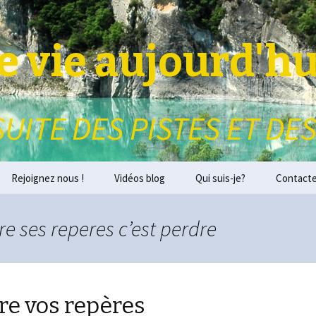
 vie aujourd'hu
SUITE DES PISTES ET DES
Rejoignez nous !
Vidéos blog
Qui suis-je?
Contact
e ses reperes c’est perdre
re vos repères