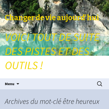
Changer de vie aujourd'hui
VOICI TOUT DE SUITE
DES PISTES ET DES
OUTILS !
Aller au contenu principal
Recherc
Menu
Archives du mot-clé être heureux