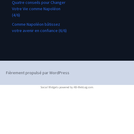
Quatre conseils pour Changer
Votre Vie comme Napoléon
(4/6)
Comme Napoléon bâtissez
votre avenir en confiance (6/6)
Fièrement propulsé par WordPress
Social Widgets
powered by
AB-WebLog.com
.