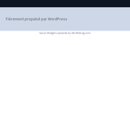
Fièrement propulsé par WordPress
Social Widgets
powered by
AB-WebLog.com
.