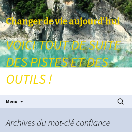
Changer de vie aujourd'hui
VOICI TOUT DE SUITE
DES PISTES ET DES
OUTILS !
Aller au contenu principal
Recherc
Menu
Archives du mot-clé confiance