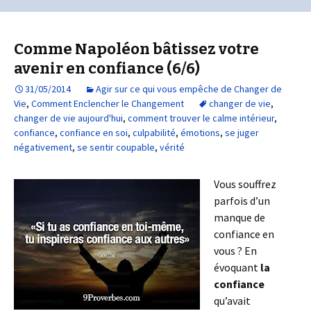
Comme Napoléon bâtissez votre
avenir en confiance (6/6)
31/05/2014
Agir sur ce qui vous empêche de Changer de
Vie
,
Comment Enclencher le Changement
changer de vie
,
changer de vie aujourd'hui
,
comment trouver le calme intérieur
,
confiance
,
confiance en soi
,
culpabilité
,
émotions
,
se juger
négativement
,
se sentir coupable
,
vérité
Vous souffrez
parfois d’un
manque de
confiance en
vous ? En
évoquant
la
confiance
qu’avait