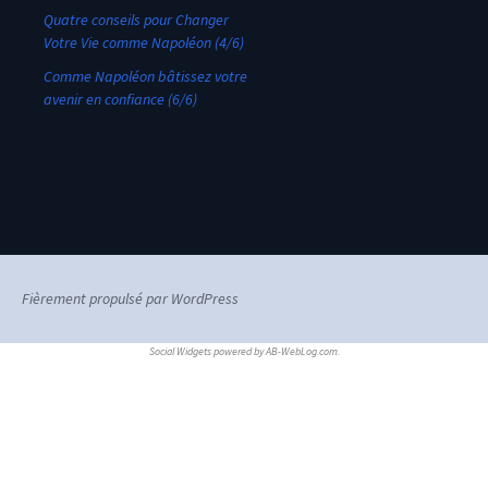
Quatre conseils pour Changer
Votre Vie comme Napoléon (4/6)
Comme Napoléon bâtissez votre
avenir en confiance (6/6)
Fièrement propulsé par WordPress
Social Widgets
powered by
AB-WebLog.com
.