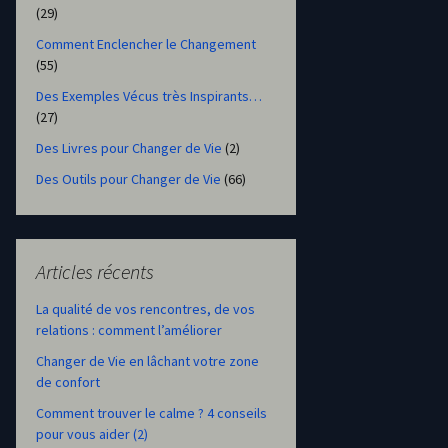
(29)
Comment Enclencher le Changement
(55)
Des Exemples Vécus très Inspirants…
(27)
Des Livres pour Changer de Vie
(2)
Des Outils pour Changer de Vie
(66)
Articles récents
La qualité de vos rencontres, de vos
relations : comment l’améliorer
Changer de Vie en lâchant votre zone
de confort
Comment trouver le calme ? 4 conseils
pour vous aider (2)