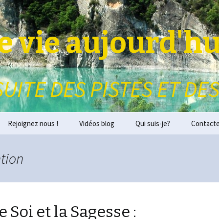
 vie aujourd'hu
SUITE DES PISTES ET DES
Rejoignez nous !
Vidéos blog
Qui suis-je?
Contact
ntion
Soi et la Sagesse :