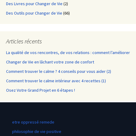
Des Livres pour Changer de Vie
(2)
Des Outils pour Changer de Vie
(66)
Articles récents
La qualité de vos rencontres, de vos relations : comment l’améliorer
Changer de Vie en lâchant votre zone de confort
Comment trouver le calme ? 4 conseils pour vous aider (2)
Comment trouver le calme intérieur avec 4 recettes (1)
Osez Votre Grand Projet en 6 étapes !
etre oppressé remede
philosophie de vie positive