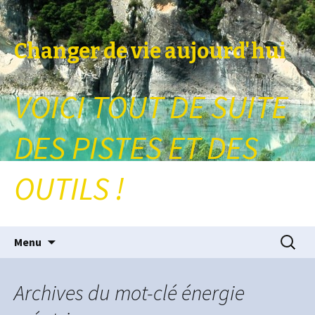
Changer de vie aujourd'hui
VOICI TOUT DE SUITE
DES PISTES ET DES
OUTILS !
Aller au contenu principal
Recherc
Menu
Archives du mot-clé énergie