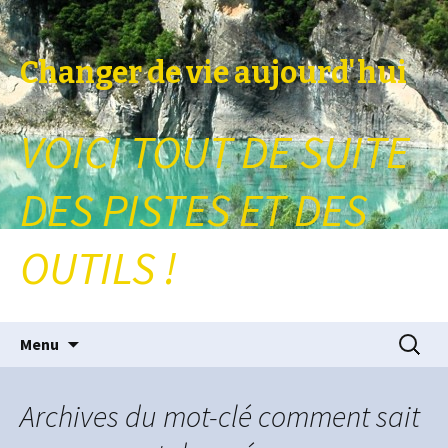
Changer de vie aujourd'hui
VOICI TOUT DE SUITE
DES PISTES ET DES
OUTILS !
Aller au contenu principal
Recherc
Menu
Archives du mot-clé comment sait