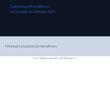
Comme Napoléon bâtissez
votre avenir en confiance (6/6)
Fièrement propulsé par WordPress
Social Widgets
powered by
AB-WebLog.com
.