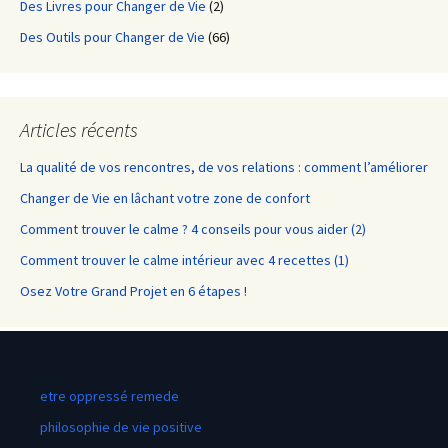
Des Livres pour Changer de Vie
(2)
Des Outils pour Changer de Vie
(66)
Articles récents
La qualité de vos rencontres, de vos relations : comment l’améliorer
Changer de Vie en lâchant votre zone de confort
Comment trouver le calme ? 4 conseils pour vous aider (2)
Comment trouver le calme intérieur avec 4 recettes (1)
Osez Votre Grand Projet en 6 étapes !
etre oppressé remede
philosophie de vie positive