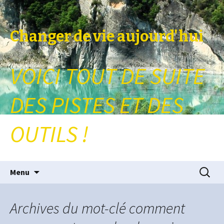
Changer de vie aujourd'hui
VOICI TOUT DE SUITE
DES PISTES ET DES
OUTILS !
Aller au contenu principal
Recherc
Menu
Archives du mot-clé comment