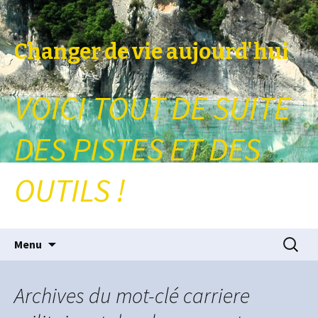
Changer de vie aujourd'hui
VOICI TOUT DE SUITE
DES PISTES ET DES
OUTILS !
Aller au contenu principal
Recherc
Menu
Archives du mot-clé carriere