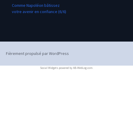
Comme Napoléon bâtissez
votre avenir en confiance (6/6)
Fièrement propulsé par WordPress
Social Widgets
powered by
AB-WebLog.com
.