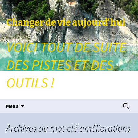
Changer de vie aujourd'hui
VOICI TOUT DE SUITE
DES PISTES ET DES
OUTILS !
Aller au contenu principal
Recherc
Menu
Archives du mot-clé améliorations