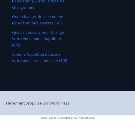
Napoléon : (2/6) Vous face au
changement
Oser changer de vie comme
Napoléon : ses secrets (3/6)
Quatre conseils pour Changer
Votre Vie comme Napoléon
(4/6)
Comme Napoléon bâtissez
votre avenir en confiance (6/6)
Fièrement propulsé par WordPress
Social Widgets
powered by
AB-WebLog.com
.