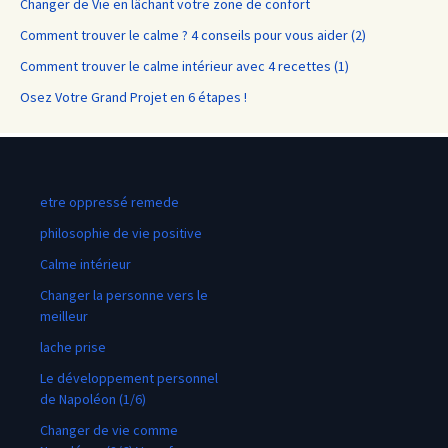
Changer de Vie en lâchant votre zone de confort
Comment trouver le calme ? 4 conseils pour vous aider (2)
Comment trouver le calme intérieur avec 4 recettes (1)
Osez Votre Grand Projet en 6 étapes !
etre oppressé remede
philosophie de vie positive
Calme intérieur
Changer la personne vers le
meilleur
lache prise
Le développement personnel
de Napoléon (1/6)
Changer de vie comme