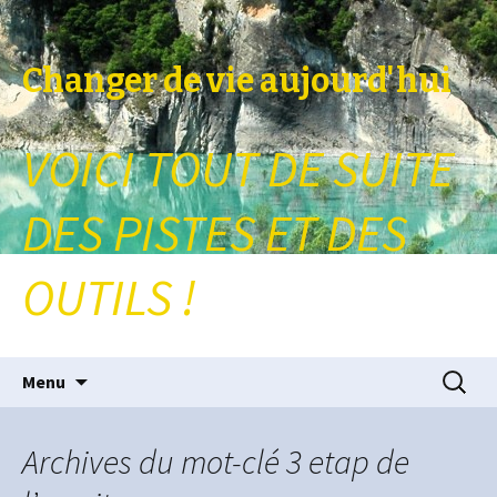
Changer de vie aujourd'hui
VOICI TOUT DE SUITE
DES PISTES ET DES
OUTILS !
Aller au contenu principal
Recherc
Menu
Archives du mot-clé 3 etap de